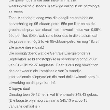
waarskynlikheid steeds ’n stewige daling in die petrolprys
sal wees.
Teen Maandagmiddag was die daaglikse gemiddelde
oorverhaling op 95-oktaan-petrol 55c per liter en op die
groothandelprys van diesel met ’n swaelinhoud van 0,05%
55c per liter. (Die swak rand keer dus in dié stadium dat
die pryse met nóg 21c vir 95-oktaan-petrol en nóg 18c vir
alle grade diesel daal.)
Die oorsigtydperk wat die Sentrale Energiefonds vir
September se brandstofpryse in berekening bring, duur
van 31 Julie tot 27 Augustus. Daar is dus nog sowat tien
dae oor waarin die kombinasie van ’n mandjie
internasionale oliepryse en die rand-dollar-wisselkoers ’n
uitwerking op die prys kan hê.
Olieprys daal
Dinsdag teen 09:12 het ’n vat Brent-ruolie $48,43 gekos.
(Die laagste prys nóg vanjaar is $45,13 wat op 13
Januarie gehaal is.)