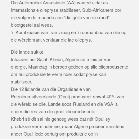
Die Automobiel Assosiasie (AA) waarsku dat as
internasionale oliepryse stabiliseer, Suid-Afrikaners oor
die volgende maande aan “die grille van die rand”
blootgestel sal wees.
’n Kombinasie van trae vraag en ’n ooraanbod van olie op
die wêreldmark verklaar die lae olieprys.
Dié lande sukkel
Intussen het Salah Khebri, Algerië se minister van
energie, Maandag ’n beroep gedoen op álle olieprodusente
om hul produksie te verminder sodat pryse kan
stabiliseer.
Die 12 lidlande van die Organisasie van
Petroleumuitvoerlande (Opul) produseer sowat 40% van
die wêreld se olie. Lande soos Rusland en die VSA is
onder die res van die groot olieprodusente.
Khebri sê dit sal nie genoeg wees dat nét Opul sy
produksie verminder nie, maar Algerië probeer minstens
ander Opul-lede oortuig om produksie op ’n