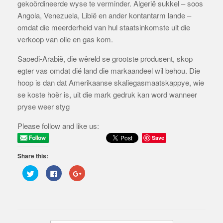
gekoördineerde wyse te verminder. Algerië sukkel – soos
Angola, Venezuela, Libië en ander kontantarm lande –
omdat die meerderheid van hul staatsinkomste uit die
verkoop van olie en gas kom.
Saoedi-Arabië, die wêreld se grootste produsent, skop
egter vas omdat dié land die markaandeel wil behou. Die
hoop is dan dat Amerikaanse skaliegasmaatskappye, wie
se koste hoër is, uit die mark gedruk kan word wanneer
pryse weer styg
Please follow and like us:
Save
Share this:
C
C
C
l
l
l
i
i
i
c
c
c
k
k
k
t
t
t
o
o
o
s
s
s
h
h
h