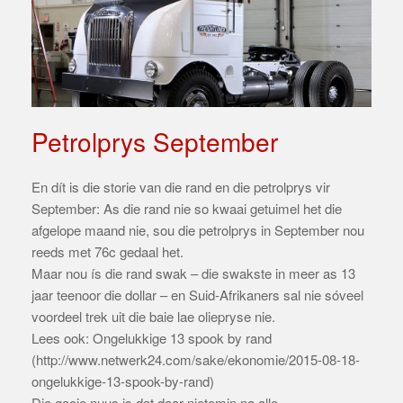
Petrolprys September
En dít is die storie van die rand en die petrolprys vir
September: As die rand nie so kwaai getuimel het die
afgelope maand nie, sou die petrolprys in September nou
reeds met 76c gedaal het.
Maar nou ís die rand swak – die swakste in meer as 13
jaar teenoor die dollar – en Suid-Afrikaners sal nie sóveel
voordeel trek uit die baie lae oliepryse nie.
Lees ook: ​Ongelukkige 13 spook by rand
(http://www.netwerk24.com/sake/ekonomie/2015-08-18-
ongelukkige-13-spook-by-rand)
Die goeie nuus is dat daar nietemin na alle